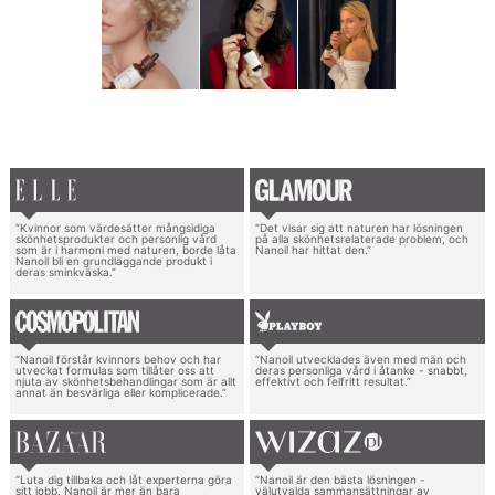
“Kvinnor som värdesätter mångsidiga
“Det visar sig att naturen har lösningen
skönhetsprodukter och personlig vård
på alla skönhetsrelaterade problem, och
som är i harmoni med naturen, borde låta
Nanoil har hittat den.”
Nanoil bli en grundläggande produkt i
deras sminkväska.”
“Nanoil förstår kvinnors behov och har
“Nanoil utvecklades även med män och
utveckat formulas som tillåter oss att
deras personliga vård i åtanke - snabbt,
njuta av skönhetsbehandlingar som är allt
effektivt och felfritt resultat.”
annat än besvärliga eller komplicerade.”
“Luta dig tillbaka och låt experterna göra
“Nanoil är den bästa lösningen -
sitt jobb. Nanoil är mer än bara
välutvalda sammansättningar av