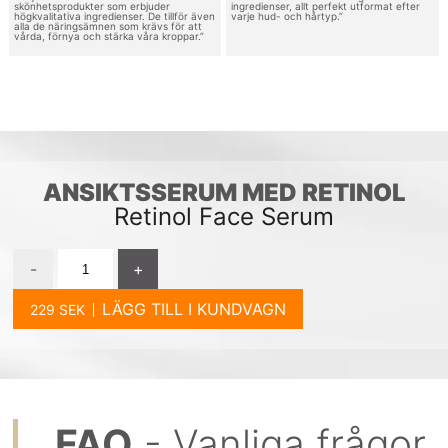
skönhetsprodukter som erbjuder
ingredienser, allt perfekt utformat efter
högkvalitativa ingredienser. De tillför även
varje hud- och hårtyp.”
alla de näringsämnen som krävs för att
vårda, förnya och stärka våra kroppar.”
ANSIKTSSERUM MED RETINOL
Retinol Face Serum
-
+
LÄGG TILL I KUNDVAGN
FAQ
- Vanliga frågor