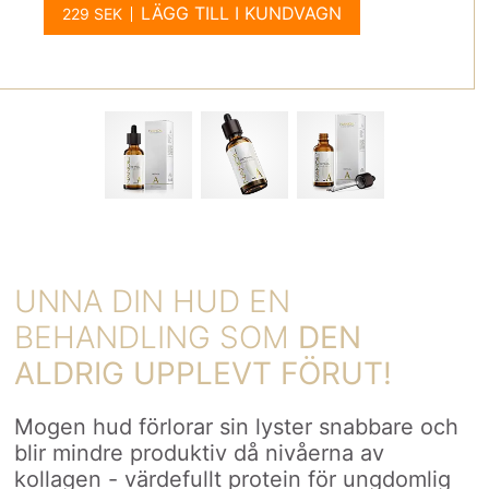
LÄGG TILL I KUNDVAGN
UNNA DIN HUD EN
BEHANDLING SOM
DEN
ALDRIG UPPLEVT FÖRUT!
Mogen hud förlorar sin lyster snabbare och
blir mindre produktiv då nivåerna av
kollagen - värdefullt protein för ungdomlig