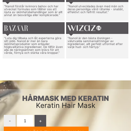
“Nanoil förstår kvinnors behov och har
“Nanoil utvecklades även med män och
utveckat formulas som tillåter oss att
deras personliga vård i åtanke - snabbt,
njuta av skönhetsbehandlingar som är allt
effektivt och felfritt resultat.”
annat än besvärliga eller komplicerade.”
“Luta dig tillbaka och låt experterna göra
“Nanoil är den bästa lösningen -
sitt jobb. Nanoil är mer än bara
välutvalda sammansättningar av
skönhetsprodukter som erbjuder
ingredienser, allt perfekt utformat efter
högkvalitativa ingredienser. De tillför även
varje hud- och hårtyp.”
alla de näringsämnen som krävs för att
vårda, förnya och stärka våra kroppar.”
HÅRMASK MED KERATIN
Keratin Hair Mask
-
+