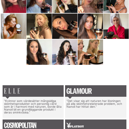
“Kvinnor som värdesätter mångsidiga
“Det visar sig att naturen har lösningen
skönhetsprodukter och personlig vård
på alla skönhetsrelaterade problem, och
som är i harmoni med naturen, borde låta
Nanoil har hittat den.”
Nanoil bli en grundläggande produkt i
deras sminkväska.”