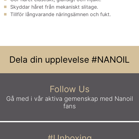
Skyddar håret från mekaniskt slitage.
Tillför långvarande näringsämnen och fukt.
Dela din upplevelse
#NANOIL
Follow Us
Gå med i vår aktiva gemenskap
med Nanoil
fans
#Unboxing