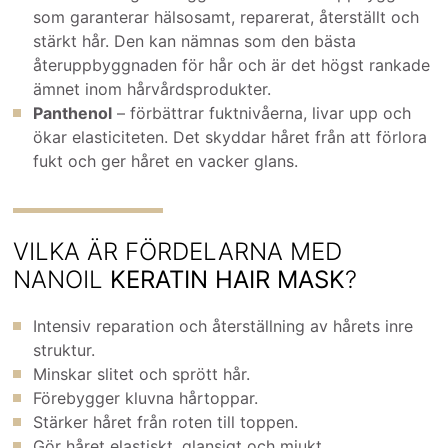
som garanterar hälsosamt, reparerat, återställt och
stärkt hår. Den kan nämnas som den bästa
återuppbyggnaden för hår och är det högst rankade
ämnet inom hårvårdsprodukter.
Panthenol
– förbättrar fuktnivåerna, livar upp och
ökar elasticiteten. Det skyddar håret från att förlora
fukt och ger håret en vacker glans.
VILKA ÄR FÖRDELARNA MED
NANOIL
KERATIN HAIR MASK
?
Intensiv reparation och återställning av hårets inre
struktur.
Minskar slitet och sprött hår.
Förebygger kluvna hårtoppar.
Stärker håret från roten till toppen.
Gör håret elastiskt, glansigt och mjukt.