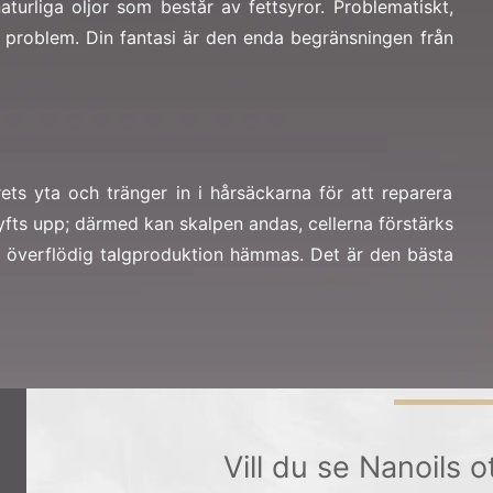
turliga oljor som består av fettsyror. Problematiskt,
t problem. Din fantasi är den enda begränsningen från
ets yta och tränger in i hårsäckarna för att reparera
lyfts upp; därmed kan skalpen andas, cellerna förstärks
 överflödig talgproduktion hämmas. Det är den bästa
Vill du se Nanoils o