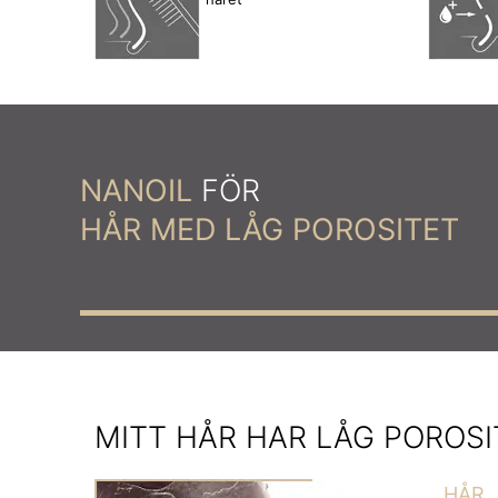
NANOIL
FÖR
HÅR MED LÅG POROSITET
MITT HÅR HAR LÅG POROSI
HÅR