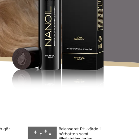
h gör
Balanserat PH-värde i
hårbotten samt
tillväxtstimulering