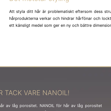
Att styla ditt hår är problematiskt eftersom dess st
hårprodukterna verkar och hindrar hårfönar och lockt
ett känsligt medel som ger en ny och bättre dimension 
 TACK VARE NANOIL!
år av låg porositet. NANOIL för hår av låg porositet