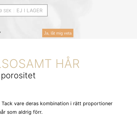
EJ I LAGER
?
Ja, låt mig veta
ÄLSOSAMT HÅR
 porositet
. Tack vare deras kombination i rätt proportioner
år som aldrig förr.