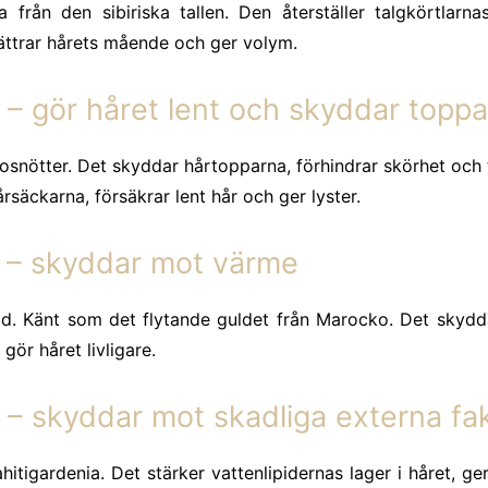
 från den sibiriska tallen. Den återställer talgkörtlarna
ättrar hårets mående och ger volym.
 gör håret lent och skyddar toppa
osnötter. Det skyddar hårtopparna, förhindrar skörhet och t
 hårsäckarna, försäkrar lent hår och ger lyster.
– skyddar mot värme
d. Känt som det flytande guldet från Marocko. Det skydd
gör håret livligare.
 skyddar mot skadliga externa fak
hitigardenia. Det stärker vattenlipidernas lager i håret, ge