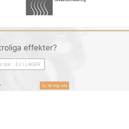
troliga effekter?
EJ I LAGER
?
Ja, låt mig veta