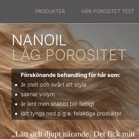
PRODUKTER
HÅR POROSITET TEST
NANOIL
LÅG POROSITET
Förskönande behandling för hår som:
är stelt och svårt att styla
saknar volym
är lent men snabbt blir fettigt
lätt tyngs ned p.g.a. felaktiga produkter
„Lätt och djupt närande. Det fick mitt