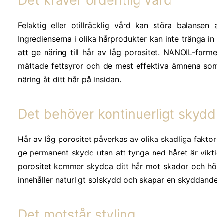
Det kräver ordentlig vård
Felaktig eller otillräcklig vård kan störa balansen 
Ingredienserna i olika hårprodukter kan inte tränga in
att ge näring till hår av låg porositet. NANOIL-form
mättade fettsyror och de mest effektiva ämnena som 
näring åt ditt hår på insidan.
Det behöver kontinuerligt skydd
Hår av låg porositet påverkas av olika skadliga faktore
ge permanent skydd utan att tynga ned håret är viktig
porositet kommer skydda ditt hår mot skador och hög
innehåller naturligt solskydd och skapar en skyddande
Det motstår styling