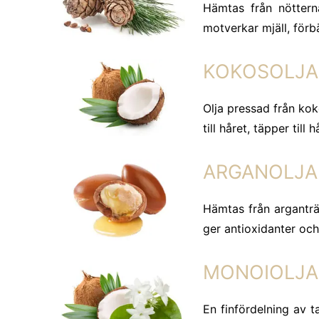
Hämtas från nötterna
motverkar mjäll, förb
KOKOSOLJA –
Olja pressad från kok
till håret, täpper till
ARGANOLJA 
Hämtas från arganträ
ger antioxidanter och 
MONOIOLJA –
En finfördelning av ta