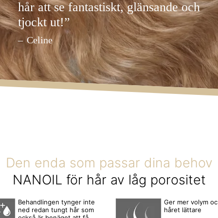
hår att se fantastiskt, glänsande och
tjockt ut!”
Celine
Den enda som passar dina behov
NANOIL för hår av låg porositet
Behandlingen tynger inte
Ger mer volym oc
ned redan tungt hår som
håret lättare
också är benäget att få