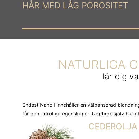
HÅR MED LÅG POROSITET
NATURLIGA O
lär dig v
Endast Nanoil innehåller en välbanserad blandning
får dem otroliga egenskaper. Upptäck själv hur ol
CEDEROLJA – 