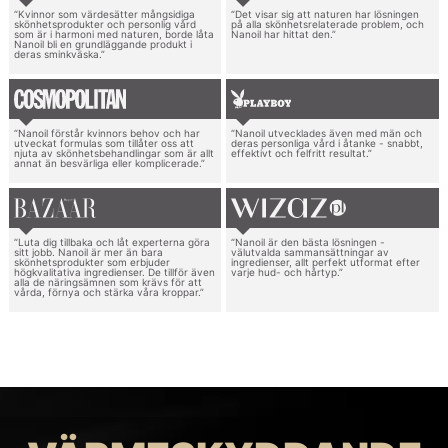
“Kvinnor som värdesätter mångsidiga
“Det visar sig att naturen har lösningen
skönhetsprodukter och personlig vård
på alla skönhetsrelaterade problem, och
som är i harmoni med naturen, borde låta
Nanoil har hittat den.”
Nanoil bli en grundläggande produkt i
deras sminkväska.”
“Nanoil förstår kvinnors behov och har
“Nanoil utvecklades även med män och
utveckat formulas som tillåter oss att
deras personliga vård i åtanke - snabbt,
njuta av skönhetsbehandlingar som är allt
effektivt och felfritt resultat.”
annat än besvärliga eller komplicerade.”
“Luta dig tillbaka och låt experterna göra
“Nanoil är den bästa lösningen -
sitt jobb. Nanoil är mer än bara
välutvalda sammansättningar av
skönhetsprodukter som erbjuder
ingredienser, allt perfekt utformat efter
högkvalitativa ingredienser. De tillför även
varje hud- och hårtyp.”
alla de näringsämnen som krävs för att
vårda, förnya och stärka våra kroppar.”