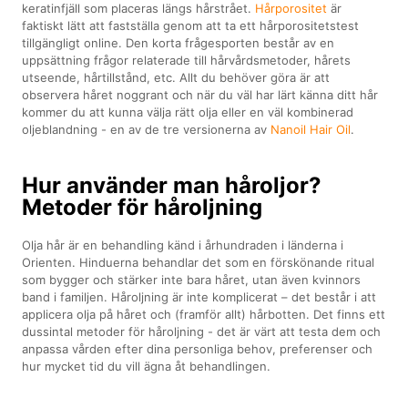
keratinfjäll som placeras längs hårstrået.
Hårporositet
är
faktiskt lätt att fastställa genom att ta ett hårporositetstest
tillgängligt online. Den korta frågesporten består av en
uppsättning frågor relaterade till hårvårdsmetoder, hårets
utseende, hårtillstånd, etc. Allt du behöver göra är att
observera håret noggrant och när du väl har lärt känna ditt hår
kommer du att kunna välja rätt olja eller en väl kombinerad
oljeblandning - en av de tre versionerna av
Nanoil Hair Oil
.
Hur använder man håroljor?
Metoder för håroljning
Olja hår är en behandling känd i århundraden i länderna i
Orienten. Hinduerna behandlar det som en förskönande ritual
som bygger och stärker inte bara håret, utan även kvinnors
band i familjen. Håroljning är inte komplicerat – det består i att
applicera olja på håret och (framför allt) hårbotten. Det finns ett
dussintal metoder för håroljning - det är värt att testa dem och
anpassa vården efter dina personliga behov, preferenser och
hur mycket tid du vill ägna åt behandlingen.