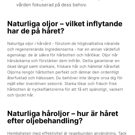
vården fokuserad på dess behov.
Naturliga oljor – vilket inflytande
har de på håret?
Naturliga oljor i hårvård - förutom de högkvalitativa närande
och regenererande ingredienserna - har en annan värdefull
egenskap: de är säkra för hårbotten och hårlökar. Oljor når
hårsäckarna och förstärker dem inifrån. Detta garanterar en
ökad längd samt starkare, friskare hår och hämmat håravfall.
Oljorna rengör hårbotten perfekt och lämnar den ordentligt
återfuktad och hälsosam. Du behöver inte längre oroa dig för
mjäll eller överdriven seborré. Starka lökar och fräsch frisk
hårbotten är nyckelfaktorerna för att få ett spänstigt, vackert
och tjockt hår.
Naturliga håroljor – hur är håret
efter oljebehandling?
Hemligheten med effektivitet är regelbunden användning. Tack