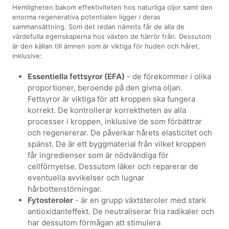
Hemligheten bakom effektiviteten hos naturliga oljor samt den
enorma regenerativa potentialen ligger i deras
sammansättning. Som det redan nämnts får de alla de
värdefulla egenskaperna hos växten de härrör från. Dessutom
är den källan till ämnen som är viktiga för huden och håret,
inklusive:
Essentiella fettsyror (EFA)
- de förekommer i olika
proportioner, beroende på den givna oljan.
Fettsyror är viktiga för att kroppen ska fungera
korrekt. De kontrollerar korrektheten av alla
processer i kroppen, inklusive de som förbättrar
och regenererar. De påverkar hårets elasticitet och
spänst. De är ett byggmaterial från vilket kroppen
får ingredienser som är nödvändiga för
cellförnyelse. Dessutom läker och reparerar de
eventuella avvikelser och lugnar
hårbottenstörningar.
Fytosteroler
- är en grupp växtsteroler med stark
antioxidanteffekt. De neutraliserar fria radikaler och
har dessutom förmågan att stimulera