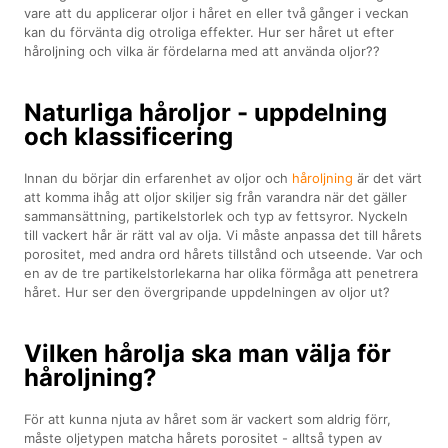
vare att du applicerar oljor i håret en eller två gånger i veckan
kan du förvänta dig otroliga effekter. Hur ser håret ut efter
håroljning och vilka är fördelarna med att använda oljor??
Naturliga håroljor - uppdelning
och klassificering
Innan du börjar din erfarenhet av oljor och
håroljning
är det värt
att komma ihåg att oljor skiljer sig från varandra när det gäller
sammansättning, partikelstorlek och typ av fettsyror. Nyckeln
till vackert hår är rätt val av olja. Vi måste anpassa det till hårets
porositet, med andra ord hårets tillstånd och utseende. Var och
en av de tre partikelstorlekarna har olika förmåga att penetrera
håret. Hur ser den övergripande uppdelningen av oljor ut?
Vilken hårolja ska man välja för
håroljning?
För att kunna njuta av håret som är vackert som aldrig förr,
måste oljetypen matcha hårets porositet - alltså typen av