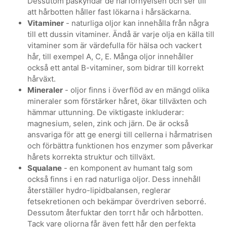
Dessutom påskyndar de hårförnyelsen och ser till
att hårbotten håller fast lökarna i hårsäckarna.
Vitaminer
- naturliga oljor kan innehålla från några
till ett dussin vitaminer. Ändå är varje olja en källa till
vitaminer som är värdefulla för hälsa och vackert
hår, till exempel A, C, E. Många oljor innehåller
också ett antal B-vitaminer, som bidrar till korrekt
hårväxt.
Mineraler
- oljor finns i överflöd av en mängd olika
mineraler som förstärker håret, ökar tillväxten och
hämmar uttunning. De viktigaste inkluderar:
magnesium, selen, zink och järn. De är också
ansvariga för att ge energi till cellerna i hårmatrisen
och förbättra funktionen hos enzymer som påverkar
hårets korrekta struktur och tillväxt.
Squalane
- en komponent av humant talg som
också finns i en rad naturliga oljor. Dess innehåll
återställer hydro-lipidbalansen, reglerar
fetsekretionen och bekämpar överdriven seborré.
Dessutom återfuktar den torrt hår och hårbotten.
Tack vare oljorna får även fett hår den perfekta