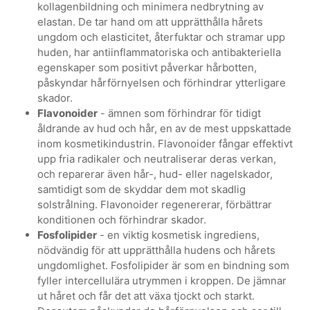
kollagenbildning och minimera nedbrytning av
elastan. De tar hand om att upprätthålla hårets
ungdom och elasticitet, återfuktar och stramar upp
huden, har antiinflammatoriska och antibakteriella
egenskaper som positivt påverkar hårbotten,
påskyndar hårförnyelsen och förhindrar ytterligare
skador.
Flavonoider
- ämnen som förhindrar för tidigt
åldrande av hud och hår, en av de mest uppskattade
inom kosmetikindustrin. Flavonoider fångar effektivt
upp fria radikaler och neutraliserar deras verkan,
och reparerar även hår-, hud- eller nagelskador,
samtidigt som de skyddar dem mot skadlig
solstrålning. Flavonoider regenererar, förbättrar
konditionen och förhindrar skador.
Fosfolipider
- en viktig kosmetisk ingrediens,
nödvändig för att upprätthålla hudens och hårets
ungdomlighet. Fosfolipider är som en bindning som
fyller intercellulära utrymmen i kroppen. De jämnar
ut håret och får det att växa tjockt och starkt.