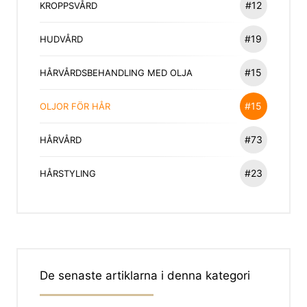
#12
KROPPSVÅRD
#19
HUDVÅRD
#15
HÅRVÅRDSBEHANDLING MED OLJA
#15
OLJOR FÖR HÅR
#73
HÅRVÅRD
#23
HÅRSTYLING
De senaste artiklarna i denna kategori