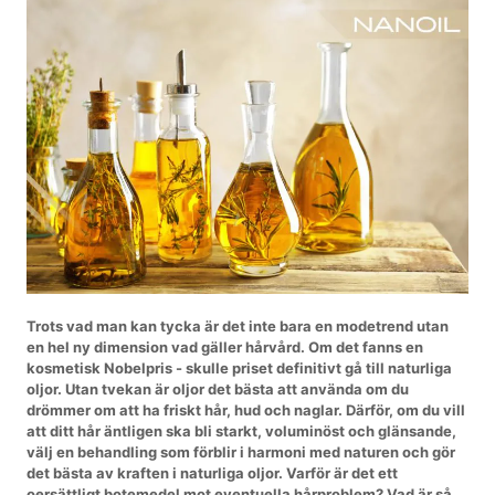
Trots vad man kan tycka är det inte bara en modetrend utan
en hel ny dimension vad gäller hårvård. Om det fanns en
kosmetisk Nobelpris - skulle priset definitivt gå till naturliga
oljor. Utan tvekan är oljor det bästa att använda om du
drömmer om att ha friskt hår, hud och naglar. Därför, om du vill
att ditt hår äntligen ska bli starkt, voluminöst och glänsande,
välj en behandling som förblir i harmoni med naturen och gör
det bästa av kraften i naturliga oljor. Varför är det ett
oersättligt botemedel mot eventuella hårproblem? Vad är så