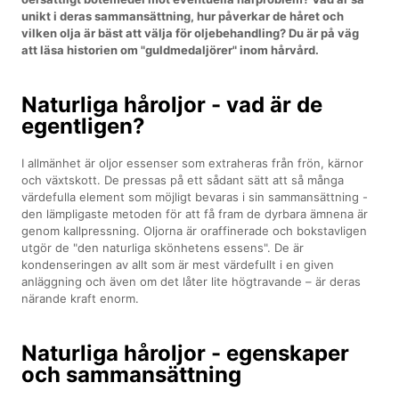
unikt i deras sammansättning, hur påverkar de håret och
vilken olja är bäst att välja för oljebehandling? Du är på väg
att läsa historien om "guldmedaljörer" inom hårvård.
Naturliga håroljor - vad är de
egentligen?
I allmänhet är oljor essenser som extraheras från frön, kärnor
och växtskott. De pressas på ett sådant sätt att så många
värdefulla element som möjligt bevaras i sin sammansättning -
den lämpligaste metoden för att få fram de dyrbara ämnena är
genom kallpressning. Oljorna är oraffinerade och bokstavligen
utgör de "den naturliga skönhetens essens". De är
kondenseringen av allt som är mest värdefullt i en given
anläggning och även om det låter lite högtravande – är deras
närande kraft enorm.
Naturliga håroljor - egenskaper
och sammansättning