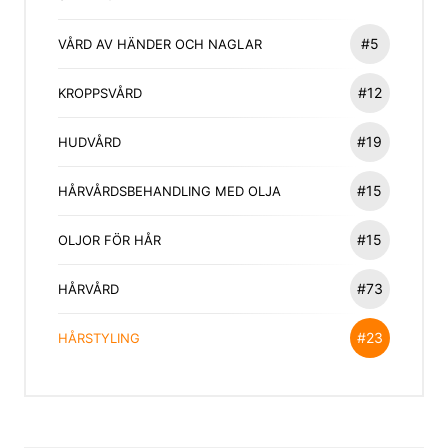
#5
VÅRD AV HÄNDER OCH NAGLAR
#12
KROPPSVÅRD
#19
HUDVÅRD
#15
HÅRVÅRDSBEHANDLING MED OLJA
#15
OLJOR FÖR HÅR
#73
HÅRVÅRD
#23
HÅRSTYLING