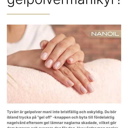
Tyvärr är gelpolver mani inte bristfällig och oskyldig. Du bör
ibland trycka på "gel off" -knappen och byta till fördelaktig
nagelvård eftersom gel lämnar naglarna skadade, vilket gör
dem tunnare och svagare dag för dag. Hur vårdar man naglar