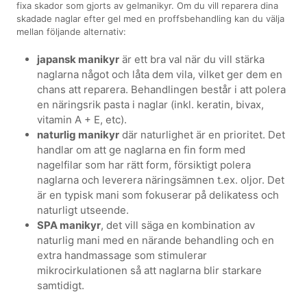
fixa skador som gjorts av gelmanikyr. Om du vill reparera dina
skadade naglar efter gel med en proffsbehandling kan du välja
mellan följande alternativ:
japansk manikyr
är ett bra val när du vill stärka
naglarna något och låta dem vila, vilket ger dem en
chans att reparera. Behandlingen består i att polera
en näringsrik pasta i naglar (inkl. keratin, bivax,
vitamin A + E, etc).
naturlig manikyr
där naturlighet är en prioritet. Det
handlar om att ge naglarna en fin form med
nagelfilar som har rätt form, försiktigt polera
naglarna och leverera näringsämnen t.ex. oljor. Det
är en typisk mani som fokuserar på delikatess och
naturligt utseende.
SPA manikyr
, det vill säga en kombination av
naturlig mani med en närande behandling och en
extra handmassage som stimulerar
mikrocirkulationen så att naglarna blir starkare
samtidigt.