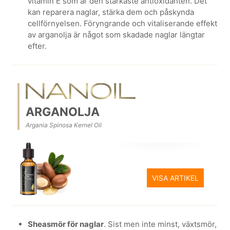
vitamin E som är den starkaste antioxidanten. Det
kan reparera naglar, stärka dem och påskynda
cellförnyelsen. Föryngrande och vitaliserande effekt
av arganolja är något som skadade naglar längtar
efter.
ARGANOLJA
Argania Spinosa Kernel Oil
VISA ARTIKEL
Sheasmör för naglar
. Sist men inte minst, växtsmör,