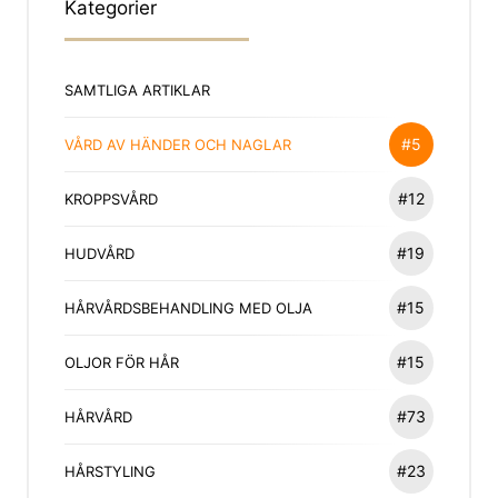
Kategorier
SAMTLIGA ARTIKLAR
#5
VÅRD AV HÄNDER OCH NAGLAR
#12
KROPPSVÅRD
#19
HUDVÅRD
#15
HÅRVÅRDSBEHANDLING MED OLJA
#15
OLJOR FÖR HÅR
#73
HÅRVÅRD
#23
HÅRSTYLING