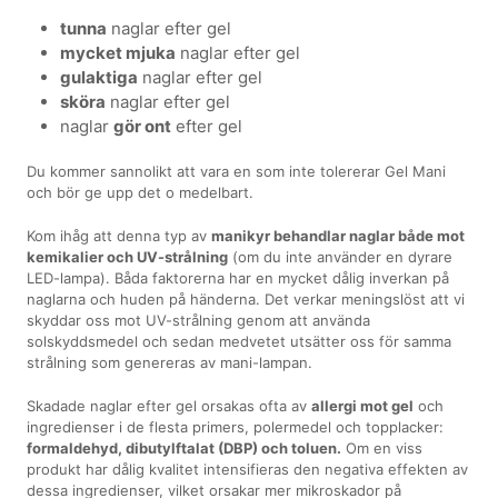
tunna
naglar efter gel
mycket mjuka
naglar efter gel
gulaktiga
naglar efter gel
sköra
naglar efter gel
naglar
gör ont
efter gel
Du kommer sannolikt att vara en som inte tolererar Gel Mani
och bör ge upp det o medelbart.
Kom ihåg att denna typ av
manikyr behandlar naglar både mot
kemikalier och UV-strålning
(om du inte använder en dyrare
LED-lampa). Båda faktorerna har en mycket dålig inverkan på
naglarna och huden på händerna. Det verkar meningslöst att vi
skyddar oss mot UV-strålning genom att använda
solskyddsmedel och sedan medvetet utsätter oss för samma
strålning som genereras av mani-lampan.
Skadade naglar efter gel orsakas ofta av
allergi mot gel
och
ingredienser i de flesta primers, polermedel och topplacker:
formaldehyd, dibutylftalat (DBP) och toluen.
Om en viss
produkt har dålig kvalitet intensifieras den negativa effekten av
dessa ingredienser, vilket orsakar mer mikroskador på