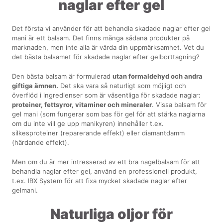
naglar efter gel
Det första vi använder för att behandla skadade naglar efter gel
mani är ett balsam. Det finns många sådana produkter på
marknaden, men inte alla är värda din uppmärksamhet. Vet du
det bästa balsamet för skadade naglar efter gelborttagning?
Den bästa balsam är formulerad
utan formaldehyd och andra
giftiga ämnen.
Det ska vara så naturligt som möjligt och
överflöd i ingredienser som är väsentliga för skadade naglar:
proteiner, fettsyror, vitaminer och mineraler
. Vissa balsam för
gel mani (som fungerar som bas för gel för att stärka naglarna
om du inte vill ge upp manikyren) innehåller t.ex.
silkesproteiner (reparerande effekt) eller diamantdamm
(härdande effekt).
Men om du är mer intresserad av ett bra nagelbalsam för att
behandla naglar efter gel, använd en professionell produkt,
t.ex. IBX System för att fixa mycket skadade naglar efter
gelmani.
Naturliga oljor för