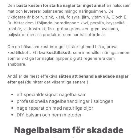
Den
bästa kosten för starka naglar tar inget annat
än hälsosam
mat och levererar balanserad mängd näringsämnen. De
viktigaste är biotin, zink, kisel, folsyra, järn, vitamin A, C och E.
Du hittar dem i följande ingredienser: kiwi, persilja, brysselkål,
tranbär, vildrosfrukt, fisk, gröna grönsaker, gryn, avokado,
baljväxter och alla produkter som har hälsofördelar.
Om en hälsosam kost inte ger tillräckligt med hjälp, prova
kosttillskott. Ett
bra kosttillskott
, som innehåller näringsämnen
som är viktiga för naglar, hjälper dig att regenerera dem
snabbare.
Ändå är de mest effektiva
sätten att behandla skadade naglar
efter gel (
du hittar det väsentliga senare ):
ett specialdesignat nagelbalsam
professionella nagelbehandlingar i salongen
nagelreparation med naturliga oljor
DIY balsam och hem m etoder
Nagelbalsam för skadade