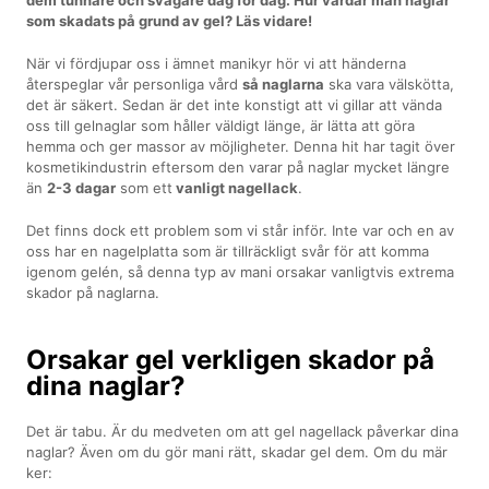
som skadats på grund av gel? Läs vidare!
När vi fördjupar oss i ämnet manikyr hör vi att händerna
återspeglar vår personliga vård
så naglarna
ska vara välskötta,
det är säkert. Sedan är det inte konstigt att vi gillar att vända
oss till gelnaglar som håller väldigt länge, är lätta att göra
hemma och ger massor av möjligheter. Denna hit har tagit över
kosmetikindustrin eftersom den varar på naglar mycket längre
än
2-3 dagar
som ett
vanligt nagellack
.
Det finns dock ett problem som vi står inför. Inte var och en av
oss har en nagelplatta som är tillräckligt svår för att komma
igenom gelén, så denna typ av mani orsakar vanligtvis extrema
skador på naglarna.
Orsakar gel verkligen skador på
dina naglar?
Det är tabu. Är du medveten om att gel nagellack påverkar dina
naglar? Även om du gör mani rätt, skadar gel dem. Om du mär
ker: