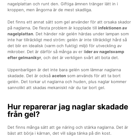
nagelplattan och runt den. Giftiga ämnen tränger lätt in i
kroppen, men ångorna är de mest skadliga.
Det finns ett annat sätt som gel använder för att orsaka skador
på naglarna. De flesta problem är kopplade till
infektionen av
nagelplattan
. Det händer när gelén härdas under lampan som
inte har tillräckligt med ström: gelén är inte tillräckligt hård så
det blir en idealisk (varm och fuktig) miljö för utveckling av
mikrober. Det är därför så många av er l
ider av nagelsvamp
efter gelmanikyr
, och det är verkligen svårt att bota det.
Uppenbarligen är det inte bara gelén som lämnar naglarna
skadade. Det är också
aceton
som används för att ta bort
gelén. Det torkar ut naglarna och huden, plus naglar kommer
sannolikt att skadas mekaniskt när du tar bort gel.
Hur reparerar jag naglar skadade
från gel?
Det finns många sätt att ge näring och stärka naglarna. Det är
bäst att börja i kärnan, det vill säga tänka på din kost.