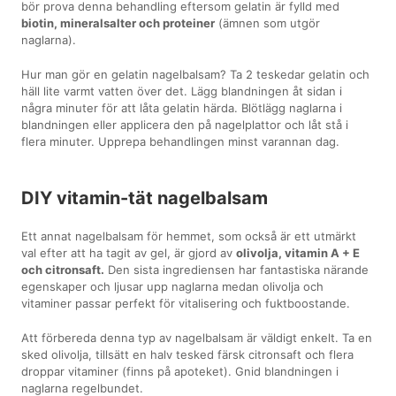
bör prova denna behandling eftersom gelatin är fylld med
biotin, mineralsalter och proteiner
(ämnen som utgör
naglarna).
Hur man gör en gelatin nagelbalsam? Ta 2 teskedar gelatin och
häll lite varmt vatten över det. Lägg blandningen åt sidan i
några minuter för att låta gelatin härda. Blötlägg naglarna i
blandningen eller applicera den på nagelplattor och låt stå i
flera minuter. Upprepa behandlingen minst varannan dag.
DIY vitamin-tät nagelbalsam
Ett annat nagelbalsam för hemmet, som också är ett utmärkt
val efter att ha tagit av gel, är gjord av
olivolja, vitamin A + E
och citronsaft.
Den sista ingrediensen har fantastiska närande
egenskaper och ljusar upp naglarna medan olivolja och
vitaminer passar perfekt för vitalisering och fuktboostande.
Att förbereda denna typ av nagelbalsam är väldigt enkelt. Ta en
sked olivolja, tillsätt en halv tesked färsk citronsaft och flera
droppar vitaminer (finns på apoteket). Gnid blandningen i
naglarna regelbundet.